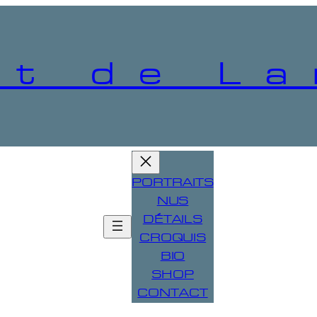
t de La
PORTRAITS
NUS
DÉTAILS
CROQUIS
BIO
SHOP
CONTACT