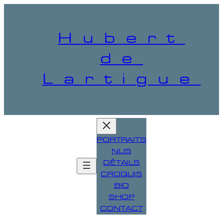
Aller
au
contenu
Hubert
de
Lartigue
PORTRAITS
NUS
DÉTAILS
CROQUIS
BIO
SHOP
CONTACT