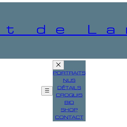
t de La
PORTRAITS
NUS
DÉTAILS
CROQUIS
BIO
SHOP
CONTACT