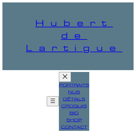
Aller
au
contenu
Hubert
de
Lartigue
PORTRAITS
NUS
DÉTAILS
CROQUIS
BIO
SHOP
CONTACT