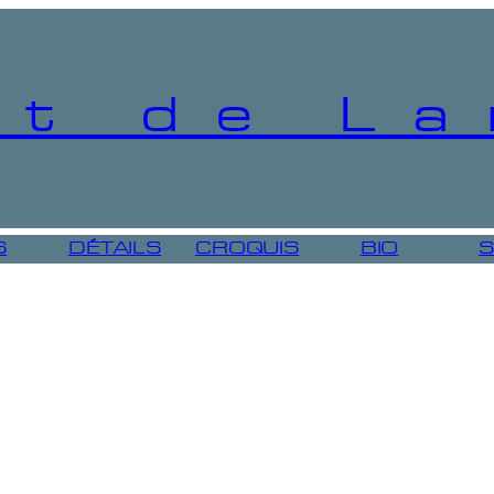
t de La
S
DÉTAILS
CROQUIS
BIO