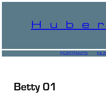
Aller
au
contenu
Huber
PORTRAITS
NU
Betty 01