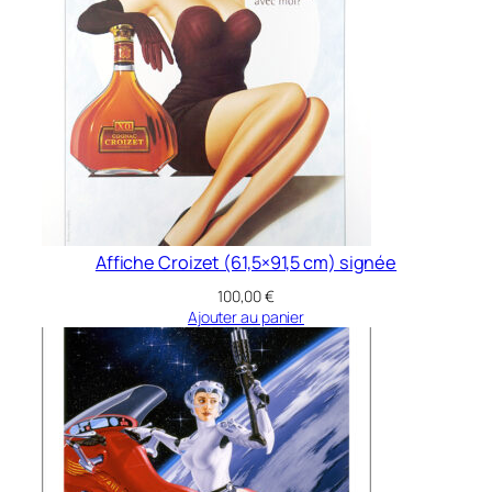
)
Affiche Croizet (61,5×91,5 cm) signée
100,00
€
Ajouter au panier