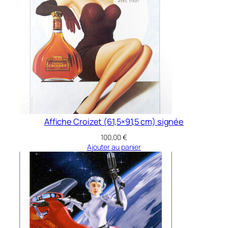
)
Affiche Croizet (61,5×91,5 cm) signée
100,00
€
Ajouter au panier