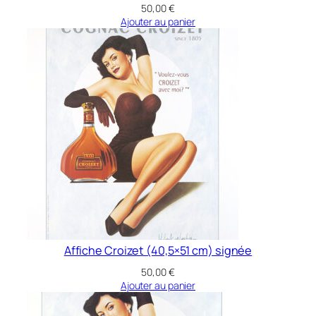
50,00
€
e
Ajouter au panier
t
t
e
s
(
f
o
r
m
a
t
A
3
Affiche Croizet (40,5×51 cm) signée
,
50,00
€
2
Ajouter au panier
9
,