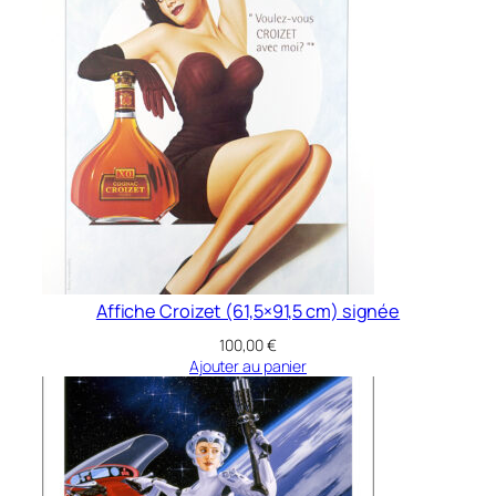
7
×
4
2
c
m
)
Affiche Croizet (61,5×91,5 cm) signée
100,00
€
Ajouter au panier