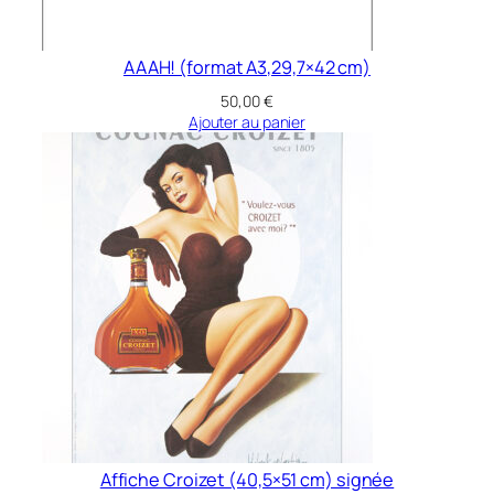
a
v
e
AAAH! (format A3,29,7×42 cm)
n
50,00
€
t
Ajouter au panier
E
l
r
i
c
1
9
8
6
r
o
l
e
Affiche Croizet (40,5×51 cm) signée