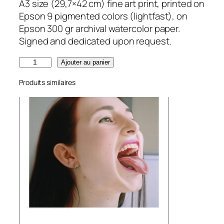
A3 size (29,7×42 cm) fine art print, printed on
Epson 9 pigmented colors (lightfast), on
Epson 300 gr archival watercolor paper.
Signed and dedicated upon request.
q
Ajouter au panier
u
Produits similaires
a
n
t
i
t
é
d
e
P
a
r