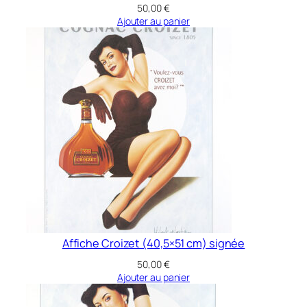
50,00
€
t
Ajouter au panier
d
e
L
u
h
(
f
o
r
m
a
t
A
Affiche Croizet (40,5×51 cm) signée
3
50,00
€
,
Ajouter au panier
2
9