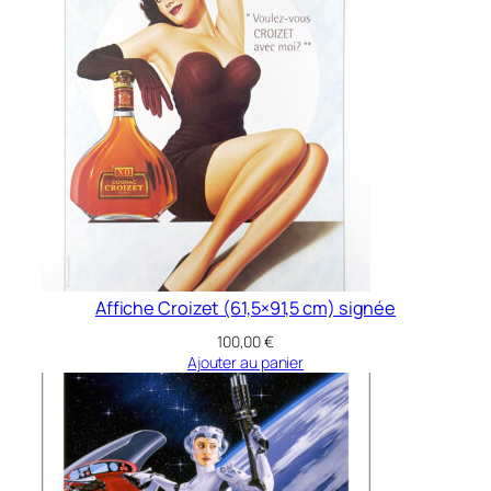
,
7
×
4
2
c
m
)
Affiche Croizet (61,5×91,5 cm) signée
100,00
€
Ajouter au panier