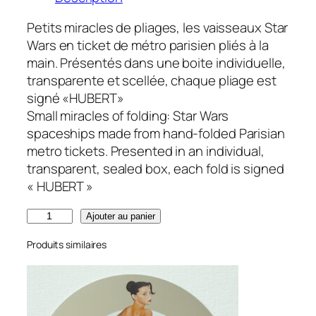
Petits miracles de pliages, les vaisseaux Star
Wars en ticket de métro parisien pliés à la
main. Présentés dans une boite individuelle,
transparente et scellée, chaque pliage est
signé «HUBERT»
Small miracles of folding: Star Wars
spaceships made from hand-folded Parisian
metro tickets. Presented in an individual,
transparent, sealed box, each fold is signed
« HUBERT »
q
Ajouter au panier
u
Produits similaires
a
n
t
i