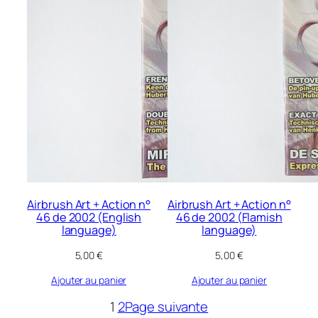
Airbrush Art + Action n°
Airbrush Art + Action n°
46 de 2002 (English
46 de 2002 (Flamish
language)
language)
5,00
€
5,00
€
Ajouter au panier
Ajouter au panier
1
2
Page suivante